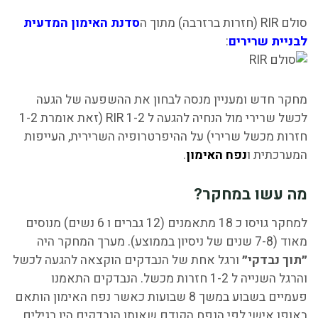
סולם RIR (חזרות ברזרבה) מתוך ה
סדנת האימון המדעית
לבניית שרירים
:
מחקר חדש ומעניין
מנסה לבחון את ההשפעה של הגעה
לכשל שרירי מול הנחיה להגעה ל RIR 1-2 (זאת אומרת 1-2
חזרות מכשל שרירי) על ההיפרטרופיה השרירית, העייפות
המערכתית ו
נפח האימון
.
מה עשו במחקר?
למחקר גויסו כ 18 מתאמנים (12 גברים ו 6 נשים) מנוסים
מאוד (7-8 שנים של ניסיון בממוצע). מערך המחקר היה
״תוך נבדקי״
ורגל אחת של הנבדקים הוקצאה להגעה לכשל
והרגל השנייה ל 1-2 חזרות מכשל.
הנבדקים התאמנו
פעמיים בשבוע במשך 8 שבועות כאשר נפח האימון הותאם
באופן אישי לפי הנפח הקודם שאותו הנבדקים היו רגילים