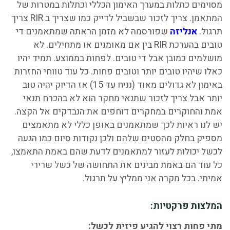
מסוימים כתלות במערך האימון הכללי וכתלות במטרות של
המתאמן. צריך לזכור שבשביל לדייק כמו שצריך ב RIR צריך
תרגול.
אנליזה
שפורסמה לא מזמן הראתה שמתאמנים די
טובים בהערכת RIR בין אם מאומנים או מתחילים. לא
מושלמים כמובן אבל די טובים. לפחות בממוצע. תמיד יהיו
כאלו שיהיו טובים יותר וטובים פחות. כל עוד טווחי החזרות
באימון לא גדולים מאוד (נניח עד 15) אז הדיוק יהיה טוב
יותר אבל צריך לזכור שתנאי מחקר הוא לא בהכרח תנאי
אמת והחוקרים במחקרים דוחפים את הנבדקים אל הקצה.
יש לנו ראיות לכך שמתאמנים באופן כללי לא מתאמצים
מספיק בחלק מהסטים שלהם ולכן נקודות סיום כמו הגעה
לכשל יכולות לעזור למתאמנים לדעת שהם באמת התאמצו,
כל עוד הם באמת מבינים את התחושה של כשל שרירי
אמיתי. בכל מקרה אני ממליץ על תרגול.
המלצות פרקטיות:
מתי פחות רצוי להגיע פיזית לכשל: