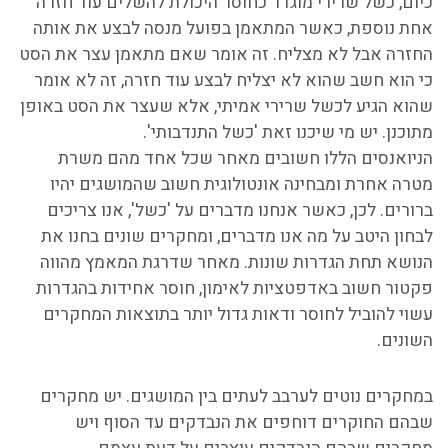
כיום, כשל שרירי מוגדר כחוסר היכולת להשלים עוד חזרה
אחת נוספת, כאשר המתאמן בפועל מנסה לבצע את אותה
החזרה אבל לא מצליח. זה אומר שאם מתאמן עצר את הסט
כי הוא חשב שהוא לא יצליח לבצע עוד חזרה, זה לא אומר
שהוא הגיע לכשל שרירי אמיתי, אלא שעצר את הסט באופן
מתוכנן. יש מי שיכנו זאת 'כשל התנדבותי'.
הניואנסים הללו חשובים מאחר שכל אחד מהם משרת
מטרה אחרת ומבחינה אונטולוגית חשוב שהמושגים יהיו
ברורים. לכן, כאשר אנחנו מדברים על 'כשל', אנו צריכים
לבחון היטב על מה אנו מדברים, ומחקרים שונים בחנו את
הנושא תחת הגדרות שונות. מאחר שדרגת המאמץ מהווה
פקטור חשוב באדפטציות לאימון, חוסר אחידות בהגדרות
עשוי להוביל לחוסר ודאות גדול יותר בתוצאות המחקרים
השונים.
במחקרים נוטים לערבב לעתים בין המושגים. יש מחקרים
שבהם החוקרים דוחפים את הנבדקים עד הסוף ויש