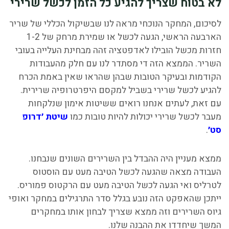
לא בטוח שצריך להגיע כל הזמן לכשל שרירי
לסיכום, המחקר הנוכחי מראה לנו שבשיקול הכללי של שריר
הארבעה הראשי, הגעה לכשל או שמירת מרחק של 1-2
חזרות מכשל הובילו לאדפטציה זהה מבחינת העלייה בעובי
השריר. הממצא הזה די מסתדר לנו עם חלק מהעבודות
הקודמות ובעיקר הטובות שבהן שהראו שאין באמת הכרח
להגיע לכשל שרירי בשביל למקסם היפרטרופיה שרירית.
עם זאת, לעתים אנחנו רואים ששיטות אימון שנלקחות
מעבר לכשל שרירי יכולות להיות טובות כמו
שיטת ׳דרופ
סט׳
.
ממצא מעניין היה ההבדל בין השרירים השונים שנבחנו.
העבודה מצאה שהגעה לכשל הטיבה מעט עם הוסטוס
לטרליס ואי הגעה לכשל הטיבה מעט עם הרקטוס פמוריס.
ייתכן שהאפקט הזה נובע בגלל סדר התרגילים במחקר ואופי
גיוס השרירים וזה ממצא שצריך לבחון אותו במחקרים
המשך שיחדדו את ההבנה שלנו.