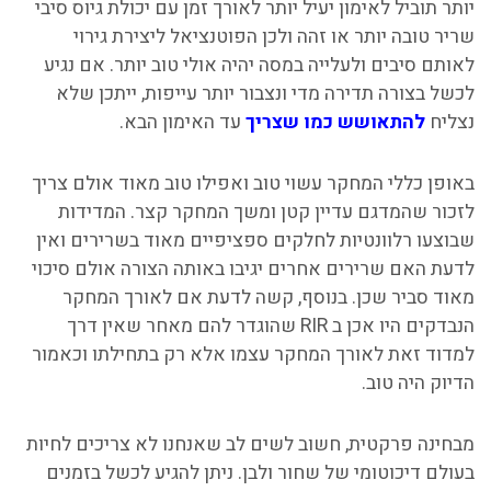
יותר תוביל לאימון יעיל יותר לאורך זמן עם יכולת גיוס סיבי
שריר טובה יותר או זהה ולכן הפוטנציאל ליצירת גירוי
לאותם סיבים ולעלייה במסה יהיה אולי טוב יותר. אם נגיע
לכשל בצורה תדירה מדי ונצבור יותר עייפות, ייתכן שלא
נצליח
להתאושש כמו שצריך
עד האימון הבא.
באופן כללי המחקר עשוי טוב ואפילו טוב מאוד אולם צריך
לזכור שהמדגם עדיין קטן ומשך המחקר קצר. המדידות
שבוצעו רלוונטיות לחלקים ספציפיים מאוד בשרירים ואין
לדעת האם שרירים אחרים יגיבו באותה הצורה אולם סיכוי
מאוד סביר שכן. בנוסף, קשה לדעת אם לאורך המחקר
הנבדקים היו אכן ב RIR שהוגדר להם מאחר שאין דרך
למדוד זאת לאורך המחקר עצמו אלא רק בתחילתו וכאמור
הדיוק היה טוב.
מבחינה פרקטית, חשוב לשים לב שאנחנו לא צריכים לחיות
בעולם דיכוטומי של שחור ולבן. ניתן להגיע לכשל בזמנים