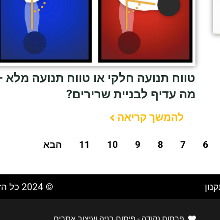
טווח תנועה חלקי או טווח תנועה מלא –
מה עדיף לבניית שרירים?
להמשך קריאה
6
7
8
9
10
11
הבא
נון
© 2024 כל הזכויות שמורות ל ״טל בן-משה״​
פרסום נקודה - פיתוח בניה ועיצוב אתרים